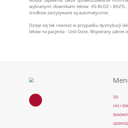
Moduł zapewnia także sprawozdawanie informac
wybranymi słownikami leków KS-BLOZ i BAZYL. A
środków zaczytywane są automatycznie.
Dzieje się tak również w przypadku dystrybucji 
leków na pacjenta - Unit Dose. Wspierany zakres 
Men
ZSI
HIS / E
DIAGNO
GOSPOD