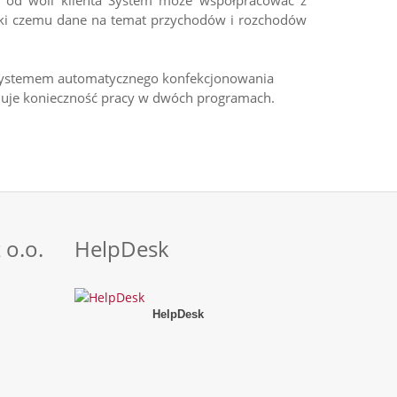
i od woli klienta System może współpracować z
ęki czemu dane na temat przychodów i rozchodów
 z systemem automatycznego konfekcjonowania
weluje konieczność pracy w dwóch programach.
 o.o.
HelpDesk
HelpDesk