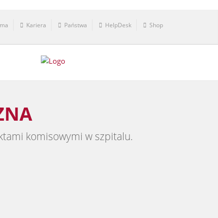
rma
Kariera
Państwa
HelpDesk
Shop
ZNA
ktami komisowymi w szpitalu.