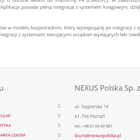
ji o obrocie lekami do Platformy P4 (ZSMOPL). W zależnośc
plikacja posiada pełną integrację z systemem księgowym, dzi
leków w modelu bezpośrednim, który występującej po integracji
integracji z systemami sterującymi urządzeń wydających leki ni
u
NEXUS Polska Sp. z
ul. Szyperska 14
SKULAP
61-754 Poznań
STYKA
tel.: +48 61 64 60 981
ARKA LEKIEM
biuro@nexuspolska.pl